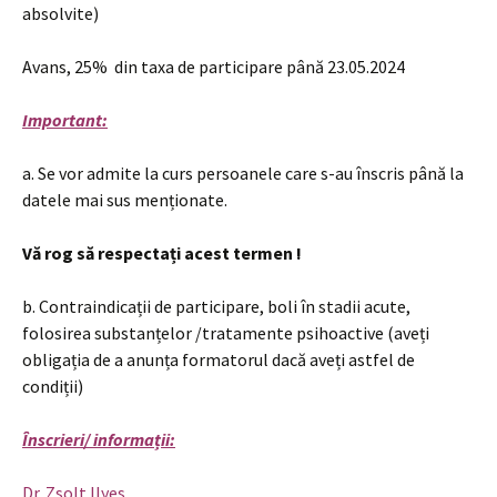
absolvite)
Avans, 25% din taxa de participare până 23.05.2024
Important:
a. Se vor admite la curs persoanele care s-au înscris până la
datele mai sus menționate.
Vă rog să respectați acest termen !
b. Contraindicații de participare, boli în stadii acute,
folosirea substanțelor /tratamente psihoactive (aveți
obligația de a anunța formatorul dacă aveți astfel de
condiții)
Înscrieri/ informații:
Dr. Zsolt Ilyes