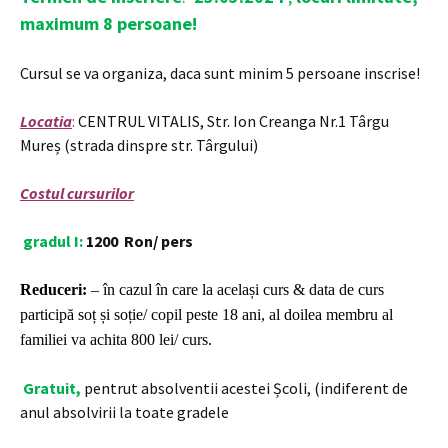
maximum 8 persoane!
Cursul se va organiza, daca sunt minim 5 persoane inscrise!
Locatia
:
CENTRUL VITALIS, Str. Ion Creanga Nr.1 Târgu
Mureș (strada dinspre str. Târgului)
Costul cursurilor
gradul I:
1200
Ron/ pers
Reduceri:
– în cazul în care la același curs & data de curs
participă soț și soție/ copil peste 18 ani, al doilea
membru al
familiei va achita 800 lei/ curs.
Gratuit,
pentrut
absolventii acestei Școli, (indiferent de
anul absolvirii
la toate gradele