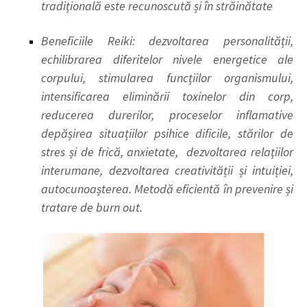
tradițională este recunoscută și în străinătate
Beneficiile Reiki: dezvoltarea personalităț
ii,
echilibrarea diferitelor nivele energetice ale
corpului, stimularea funcțiilor organismului,
intensificarea eliminării toxinelor din corp,
reducerea durerilor, proceselor inflamative
depășirea situațiilor psihice dificile, stărilor de
stres și de frică, anxietate, dezvoltarea relațiilor
interumane, dezvoltarea creativității și intuiției,
autocunoașterea. Metodă eficientă în prevenire și
tratare de burn out.