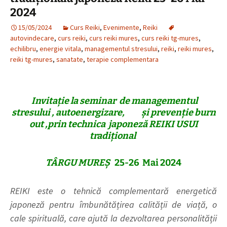
2024
15/05/2024
Curs Reiki
,
Evenimente
,
Reiki
autovindecare
,
curs reiki
,
curs reiki mures
,
curs reiki tg-mures
,
echilibru
,
energie vitala
,
managementul stresului
,
reiki
,
reiki mures
,
reiki tg-mures
,
sanatate
,
terapie complementara
Invitație la seminar de managementul
stresului , autoenergizare,
și prevenție burn
out ,
prin technica japoneză REIKI USUI
tradițional
TÂRGU MUREȘ
25-26 Mai 2024
REIKI este o tehnică complementară energetică
japoneză pentru îmbunătățirea calității de viață, o
cale spirituală, care ajută la dezvoltarea personalității