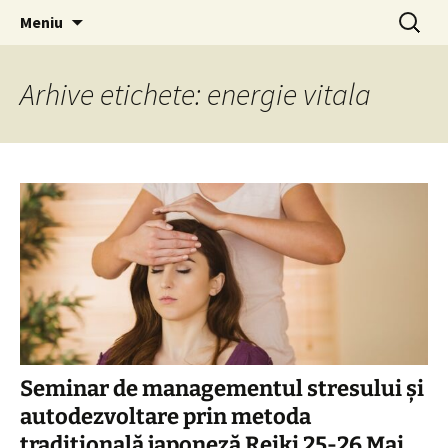
Sari
Caută
Centrul Vitalis
Meniu
la
după:
conținut
Arhive etichete: energie vitala
Seminar de managementul stresului și
autodezvoltare prin metoda
tradițională japoneză Reiki 25-26 Mai