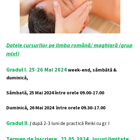
Datele cursurilor pe limba română/ maghiară (grup
mixt)
Gradul I
. 25-26 Mai 2024
week-end, sâmbătă &
duminică,
Sâmbată, 25 Mai 2024 între orele 09.00-17.00
Duminică, 26 Mai 2024 între orele 09.30-17.00
Gradul II
.
/
după 2-3 luni de practică Reiki cu gr. I
Termen de î
nscriere
:
23
.05.2024
,
locuri
limitate,