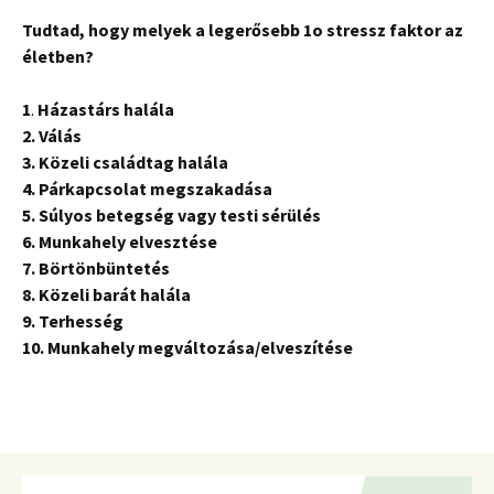
Tudtad, hogy melyek a legerősebb 1o stressz faktor az
életben?
1
.
Házastárs halála
2. Válás
3. Közeli családtag halála
4. Párkapcsolat megszakadása
5. Súlyos betegség vagy testi sérülés
6. Munkahely elvesztése
7. Börtönbüntetés
8. Közeli barát halála
9. Terhesség
10. Munkahely megváltozása/elveszítése