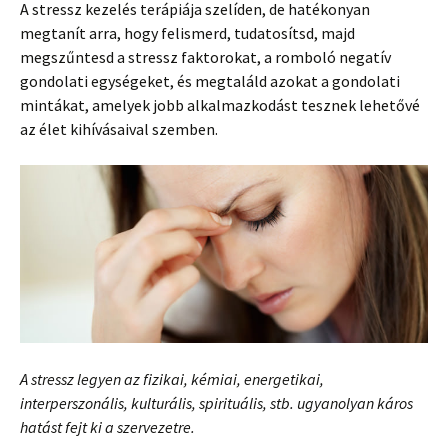
A stressz kezelés terápiája szelíden, de hatékonyan
megtanít arra, hogy felismerd, tudatosítsd, majd
megszűntesd a stressz faktorokat, a romboló negatív
gondolati egységeket, és megtaláld azokat a gondolati
mintákat, amelyek jobb alkalmazkodást tesznek lehetővé
az élet kihívásaival szemben.
A stressz legyen az fizikai, kémiai, energetikai,
interperszonális, kulturális, spirituális, stb. ugyanolyan káros
hatást fejt ki a szervezetre.