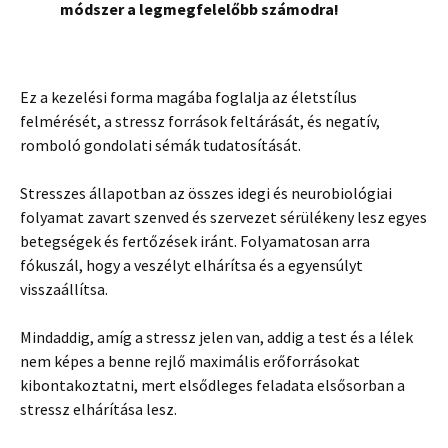
módszer a legmegfelelőbb számodra!
Ez a kezelési forma magába foglalja az életstílus
felmérését, a stressz források feltárását, és negatív,
romboló gondolati sémák tudatosítását.
Stresszes állapotban az összes idegi és neurobiológiai
folyamat zavart szenved és szervezet sérülékeny lesz egyes
betegségek és fertőzések iránt. Folyamatosan arra
fókuszál, hogy a veszélyt elhárítsa és a egyensúlyt
visszaállítsa.
Mindaddig, amíg a stressz jelen van, addig a test és a lélek
nem képes a benne rejlő maximális erőforrásokat
kibontakoztatni, mert elsődleges feladata elsősorban a
stressz elhárítása lesz.