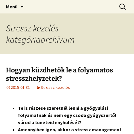
Az életerő forrása!
Ugrás
Keresés
Vitalis Központ
Menü
a
tartalomhoz
Stressz kezelés
kategóriaarchívum
Hogyan küzdhetők le a folyamatos
stresszhelyzetek?
2015-01-31
Stressz kezelés
Te is részese szeretnél lenni a gyógyulási
folyamatnak és nem egy csoda gyógyszertől
várod a tüneteid enyhülését?
Amennyiben igen, akkor a stressz management